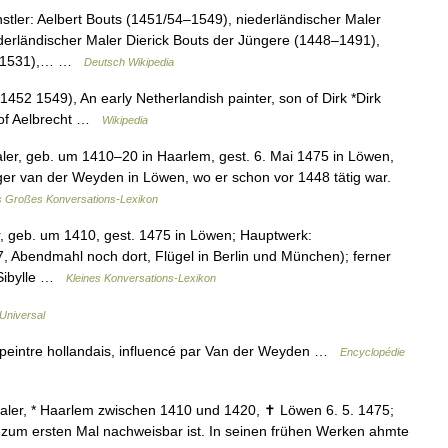
tler: Aelbert Bouts (1451/54–1549), niederländischer Maler
ederländischer Maler Dierick Bouts der Jüngere (1448–1491),
78–1531),… …
Deutsch Wikipedia
1452 1549), An early Netherlandish painter, son of Dirk *Dirk
r of Aelbrecht …
Wikipedia
Maler, geb. um 1410–20 in Haarlem, gest. 6. Mai 1475 in Löwen,
ger van der Weyden in Löwen, wo er schon vor 1448 tätig war.
 Großes Konversations-Lexikon
er, geb. um 1410, gest. 1475 in Löwen; Hauptwerk:
7, Abendmahl noch dort, Flügel in Berlin und München); ferner
e Sibylle …
Kleines Konversations-Lexikon
Universal
) peintre hollandais, influencé par Van der Weyden …
Encyclopédie
Maler, * Haarlem zwischen 1410 und 1420, ✝ Löwen 6. 5. 1475;
7 zum ersten Mal nachweisbar ist. In seinen frühen Werken ahmte