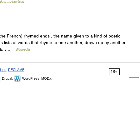
iversal-Lexikon
 the French) rhymed ends , the name given to a kind of poetic
as lists of words that rhyme to one another, drawn up by another
ke a… …
Wikipedia
ique
,
RÉCLAME
18+
Drupal,
WordPress, MODx.