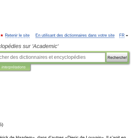
Retenir le site
En utilisant des dictionnaires dans votre site
FR
clopédies sur 'Academic'
Recherche!
interprétations
5
)
irick
de
Haarlem
»,
dans
d
’
autres
«
Dieric
de
Louvain
».
Il
s
’
agit
en