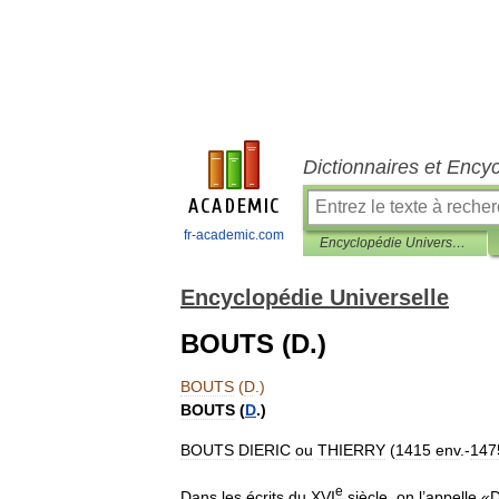
Dictionnaires et Ency
fr-academic.com
Encyclopédie Universelle
Encyclopédie Universelle
BOUTS (D.)
BOUTS
(
D
.)
BOUTS
(
D
.)
BOUTS
DIERIC
ou
THIERRY
(
1415
env
.-
147
e
Dans
les
écrits
du
XVI
siècle
,
on
l
’
appelle
«
D