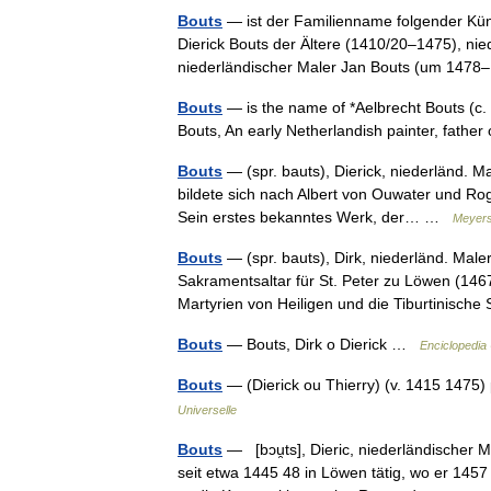
Bouts
— ist der Familienname folgender Küns
Dierick Bouts der Ältere (1410/20–1475), ni
niederländischer Maler Jan Bouts (um 14
Bouts
— is the name of *Aelbrecht Bouts (c. 
Bouts, An early Netherlandish painter, fathe
Bouts
— (spr. bauts), Dierick, niederländ. 
bildete sich nach Albert von Ouwater und Ro
Sein erstes bekanntes Werk, der… …
Meyers
Bouts
— (spr. bauts), Dirk, niederländ. Mal
Sakramentsaltar für St. Peter zu Löwen (146
Martyrien von Heiligen und die Tiburtinisch
Bouts
— Bouts, Dirk o Dierick …
Enciclopedia 
Bouts
— (Dierick ou Thierry) (v. 1415 1475
Universelle
Bouts
— [bɔu̯ts], Dieric, niederländischer 
seit etwa 1445 48 in Löwen tätig, wo er 145