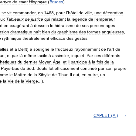
artyre
de
saint
Hippolyte
(
Bruges
).
e
se
vit
commander
,
en
1468
,
pour
l
’
hôtel
de
ville
,
une
décoration
eux
Tableaux
de
justice
qui
relatent
la
légende
de
l
’
empereur
té
en
exagérant
à
dessein
le
hiératisme
de
ses
personnages
nsion
dramatique
naît
bien
du
graphisme
des
formes
anguleuses
,
e
rythmique
théâtralement
efficace
des
gestes
.
elles
et
à
Delft
)
a
souligné
le
fructueux
rayonnement
de
l
’
art
de
que
,
et
par
là
même
facile
à
assimiler
,
inquiet
.
Par
ces
différents
thétiques
du
dernier
Moyen
Âge
,
et
il
participe
à
la
fois
de
la
Pays
-
Bas
du
Sud
.
Bouts
fut
efficacement
continué
par
son
propre
mme
le
Maître
de
la
Sibylle
de
Tibur
.
Il
eut
,
en
outre
,
un
e
la
Vie
de
la
Vierge
...).
CAPLET (A.)