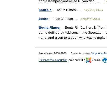
er die Kompositionsweise R. van der… …
Un
bouts-ri
— bouts ri·més; …
English syllables
bouts
— then·a·bouts; …
English syllables
Bouts-Rimés
— Bouts Rimés, literally (from
game defined by Addison, in the Spectator , 
hand, and given to a poet, who was to ma
© Academic, 2000-2026
Contactez-nous:
Support techn
Dictionnaires exportation
, créé sur PHP,
Joomla,