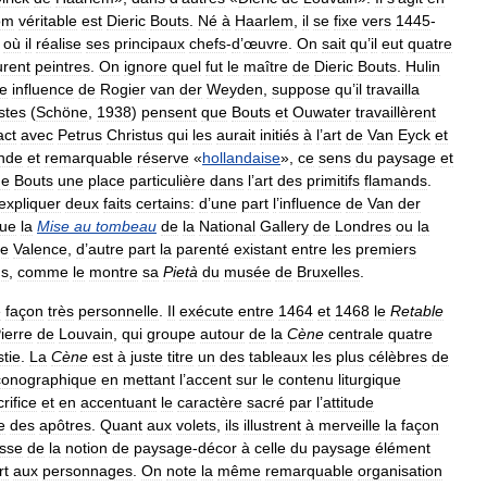
om
véritable
est
Dieric
Bouts
.
Né
à
Haarlem
,
il
se
fixe
vers
1445
-
où
il
réalise
ses
principaux
chefs
-
d
’
œuvre
.
On
sait
qu
’
il
eut
quatre
urent
peintres
.
On
ignore
quel
fut
le
maître
de
Dieric
Bouts
.
Hulin
le
influence
de
Rogier
van
der
Weyden
,
suppose
qu
’
il
travailla
stes
(
Schöne
,
1938
)
pensent
que
Bouts
et
Ouwater
travaillèrent
act
avec
Petrus
Christus
qui
les
aurait
initiés
à
l
’
art
de
Van
Eyck
et
nde
et
remarquable
réserve
«
hollandaise
»,
ce
sens
du
paysage
et
de
Bouts
une
place
particulière
dans
l
’
art
des
primitifs
flamands
.
expliquer
deux
faits
certains:
d
’
une
part
l
’
influence
de
Van
der
ue
la
Mise
au
tombeau
de
la
National
Gallery
de
Londres
ou
la
e
Valence
,
d
’
autre
part
la
parenté
existant
entre
les
premiers
us
,
comme
le
montre
sa
Pietà
du
musée
de
Bruxelles
.
e
façon
très
personnelle
.
Il
exécute
entre
1464
et
1468
le
Retable
ierre
de
Louvain
,
qui
groupe
autour
de
la
Cène
centrale
quatre
stie
.
La
Cène
est
à
juste
titre
un
des
tableaux
les
plus
célèbres
de
conographique
en
mettant
l
’
accent
sur
le
contenu
liturgique
rifice
et
en
accentuant
le
caractère
sacré
par
l
’
attitude
e
des
apôtres
.
Quant
aux
volets
,
ils
illustrent
à
merveille
la
façon
sse
de
la
notion
de
paysage
-
décor
à
celle
du
paysage
élément
rt
aux
personnages
.
On
note
la
même
remarquable
organisation