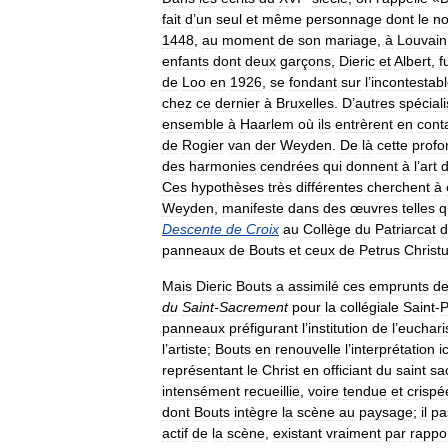
fait
d
’
un
seul
et
même
personnage
dont
le
n
1448
,
au
moment
de
son
mariage
,
à
Louvain
enfants
dont
deux
garçons
,
Dieric
et
Albert
,
f
de
Loo
en
1926
,
se
fondant
sur
l
’
incontestab
chez
ce
dernier
à
Bruxelles
.
D
’
autres
spéciali
ensemble
à
Haarlem
où
ils
entrèrent
en
cont
de
Rogier
van
der
Weyden
.
De
là
cette
profo
des
harmonies
cendrées
qui
donnent
à
l
’
art
Ces
hypothèses
très
différentes
cherchent
à
Weyden
,
manifeste
dans
des
œuvres
telles
q
Descente
de
Croix
au
Collège
du
Patriarcat
d
panneaux
de
Bouts
et
ceux
de
Petrus
Christ
Mais
Dieric
Bouts
a
assimilé
ces
emprunts
d
du
Saint
-
Sacrement
pour
la
collégiale
Saint
-
P
panneaux
préfigurant
l
’
institution
de
l
’
euchari
l
’
artiste
;
Bouts
en
renouvelle
l
’
interprétation
i
représentant
le
Christ
en
officiant
du
saint
sac
intensément
recueillie
,
voire
tendue
et
crispé
dont
Bouts
intègre
la
scène
au
paysage
;
il
pa
actif
de
la
scène
,
existant
vraiment
par
rappo