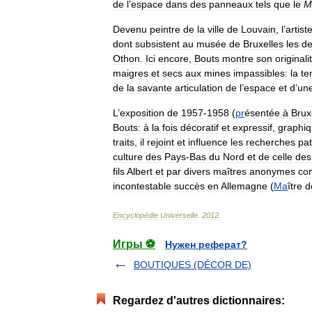
de
l
’
espace
dans
des
panneaux
tels
que
le
M
Devenu
peintre
de
la
ville
de
Louvain
,
l
’
artist
dont
subsistent
au
musée
de
Bruxelles
les
d
Othon
.
Ici
encore
,
Bouts
montre
son
originali
maigres
et
secs
aux
mines
impassibles:
la
te
de
la
savante
articulation
de
l
’
espace
et
d
’
un
L
’
exposition
de
1957
-
1958
(
pr
ésentée
à
Brux
Bouts:
à
la
fois
décoratif
et
expressif
,
graphi
traits
,
il
rejoint
et
influence
les
recherches
pa
culture
des
Pays
-
Bas
du
Nord
et
de
celle
des
fils
Albert
et
par
divers
maîtres
anonymes
co
incontestable
succès
en
Allemagne
(
Ma
ître
d
Encyclopédie
Universelle
.
2012
.
Игры ⚽
Нужен реферат?
BOUTIQUES (DÉCOR DE)
Regardez d'autres dictionnaires: